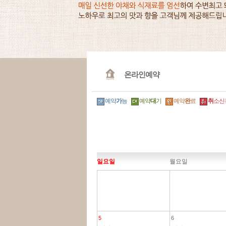
온라인예약
예약
가
능
예약
대
기
예약
완
료
취
소신
일요일
월요일
5
6