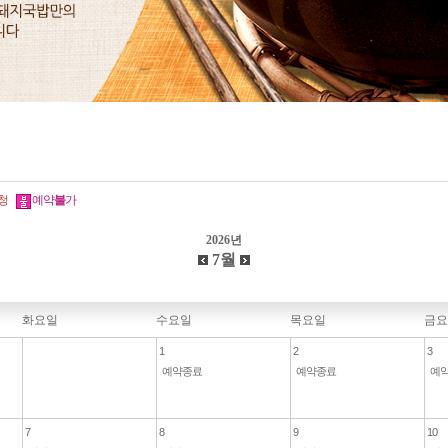
청
예약
불
가
2026년
7월
화요일
수요일
목요일
금요
1
2
3
예약종료
예약종료
예
7
8
9
10