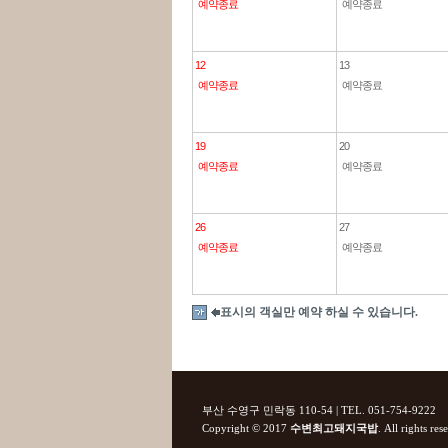
예약종료
예약종료
12
13
예약종료
예약종료
19
20
예약종료
예약종료
26
27
예약종료
예약종료
표시의 객실만 예약 하실 수 있습니다.
부산 수영구 민락동 110-54 | TEL. 051-754-9222
Copyright © 2017
수변최고돼지국밥
. All rights res